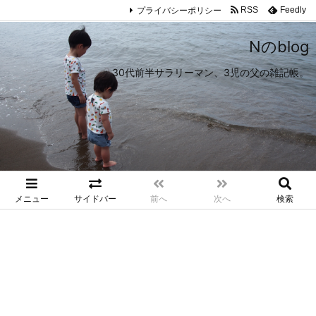
プライバシーポリシー
RSS
Feedly
Nのblog
30代前半サラリーマン、3児の父の雑記帳。
メニュー
サイドバー
前へ
次へ
検索