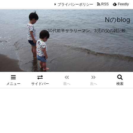
プライバシーポリシー
RSS
Feedly
Nのblog
30代前半サラリーマン、3児の父の雑記帳。
メニュー
サイドバー
前へ
次へ
検索