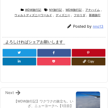
WDW旅行記
NY旅行記
,
WDW旅行記
,
アナハイム
,
ウォルトディズニーワールド
,
ディズニー
,
フロリダ
,
新婚旅行
Posted by
nno13
よろしければシェアお願いします
Copy
Next
【WDW旅行記】ワクワクの旅立ち。い
ざ、ニューヨークへ【1日目】