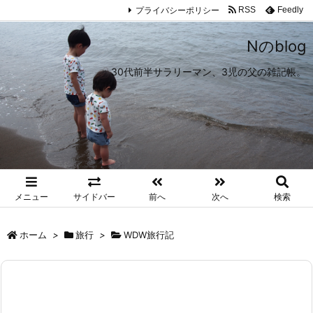
プライバシーポリシー
RSS
Feedly
Nのblog
30代前半サラリーマン、3児の父の雑記帳。
メニュー
サイドバー
前へ
次へ
検索
ホーム
>
旅行
>
WDW旅行記