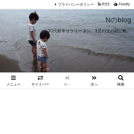
プライバシーポリシー
RSS
Feedly
Nのblog
30代前半サラリーマン、3児の父の雑記帳。
メニュー
サイドバー
前へ
次へ
検索