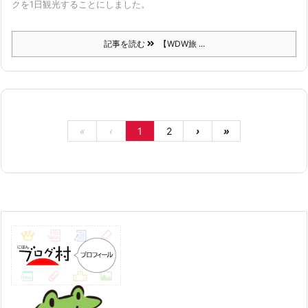
クを1日観光することにしました。
記事を読む
【WDW旅 ...
«
‹
1
2
›
»